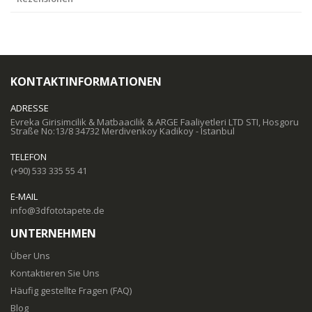
KONTAKTINFORMATIONEN
ADRESSE
Evreka Girisimcilik & Matbaacilik & ARGE Faaliyetleri LTD STI, Hosgoru
Straße No:13/8 34732 Merdivenkoy Kadikoy - Istanbul
TELEFON
(+90) 533 335 55 41
E-MAIL
info@3dfototapete.de
UNTERNEHMEN
Über Uns
Kontaktieren Sie Uns
Häufig gestellte Fragen (FAQ)
Blog