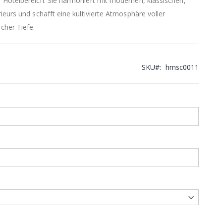
 Hotelbereich. Sie harmoniert mit modernen, klassischen,
ieurs und schafft eine kultivierte Atmosphäre voller
her Tiefe.
SKU
hmsc0011