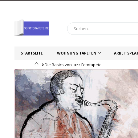
Zum
Inhalt
springen
STARTSEITE
WOHNUNG TAPETEN
ARBEITSPLA
Startseite
Die Basics von Jazz Fototapete
Zum
Zum
Ende
Anfang
der
der
Bildgalerie
Bildgalerie
springen
springen