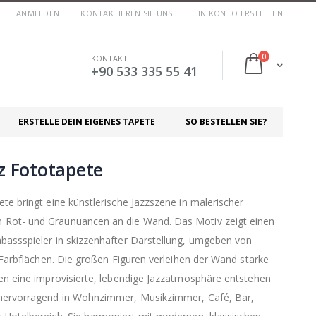
ANMELDEN
KONTAKTIEREN SIE UNS
EIN KONTO ERSTELLEN
Artikel
0
KONTAKT
Cart
+90 533 335 55 41
ERSTELLE DEIN EIGENES TAPETE
SO BESTELLEN SIE?
zz Fototapete
te bringt eine künstlerische Jazzszene in malerischer
 Rot- und Graunuancen an die Wand. Das Motiv zeigt einen
bassspieler in skizzenhafter Darstellung, umgeben von
n Farbflächen. Die großen Figuren verleihen der Wand starke
ien eine improvisierte, lebendige Jazzatmosphäre entstehen
 hervorragend in Wohnzimmer, Musikzimmer, Café, Bar,