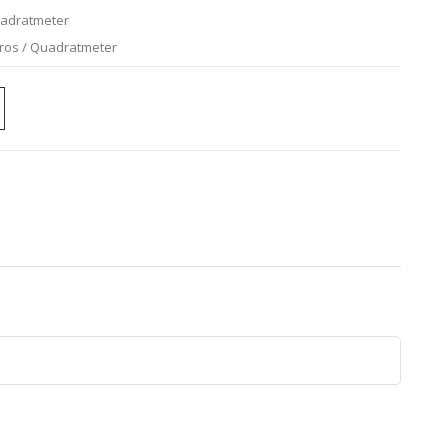
uadratmeter
uros / Quadratmeter