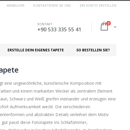
ANMELDEN
KONTAKTIEREN SIE UNS
EIN KONTO ERSTELLEN
Artikel
0
KONTAKT
Cart
+90 533 335 55 41
ERSTELLE DEIN EIGENES TAPETE
SO BESTELLEN SIE?
apete
gt eine ungewöhnliche, künstlerische Komposition mit
 Farben und einem markanten Wecker als zentralem Element
raun, Schwarz und Weiß greifen ineinander und erzeugen eine
ofort Aufmerksamkeit weckt. Die verschiedenen
entenformen und abstrakten Details verleihen dem Motiv
gut passt diese Fototapete ins Schlafzimmer,