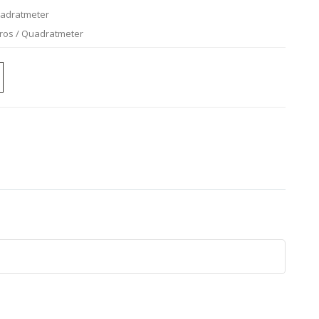
uadratmeter
uros / Quadratmeter