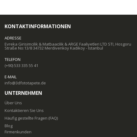
KONTAKTINFORMATIONEN
ADRESSE
Evreka Girisimcilik & Matbaacilik & ARGE Faaliyetleri LTD STI, Hosgoru
Straße No:13/8 34732 Merdivenkoy Kadikoy - Istanbul
TELEFON
(+90) 533 335 55 41
E-MAIL
info@3dfototapete.de
UNTERNEHMEN
Über Uns
Kontaktieren Sie Uns
Häufig gestellte Fragen (FAQ)
Blog
Firmenkunden