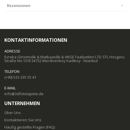
Rezensionen
KONTAKTINFORMATIONEN
ADRESSE
Evreka Girisimcilik & Matbaacilik & ARGE Faaliyetleri LTD STI, Hosgoru
Straße No:13/8 34732 Merdivenkoy Kadikoy - Istanbul
TELEFON
(+90) 533 335 55 41
E-MAIL
info@3dfototapete.de
UNTERNEHMEN
Über Uns
Kontaktieren Sie Uns
Häufig gestellte Fragen (FAQ)