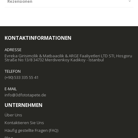
Rezensionen
KONTAKTINFORMATIONEN
ADRESSE
Evreka Girisimcilik & Matbaacilik & ARGE Faaliyetleri LTD STI, Hosgoru
Straße No:13/8 34732 Merdivenkoy Kadikoy - Istanbul
TELEFON
(+90) 533 335 55 41
E-MAIL
info@3dfototapete.de
UNTERNEHMEN
Über Uns
Kontaktieren Sie Uns
Häufig gestellte Fragen (FAQ)
Blog