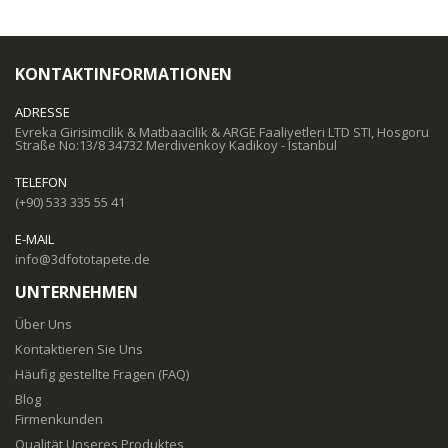
KONTAKTINFORMATIONEN
ADRESSE
Evreka Girisimcilik & Matbaacilik & ARGE Faaliyetleri LTD STI, Hosgoru
Straße No:13/8 34732 Merdivenkoy Kadikoy - Istanbul
TELEFON
(+90) 533 335 55 41
E-MAIL
info@3dfototapete.de
UNTERNEHMEN
Über Uns
Kontaktieren Sie Uns
Häufig gestellte Fragen (FAQ)
Blog
Firmenkunden
Qualität Unseres Produktes