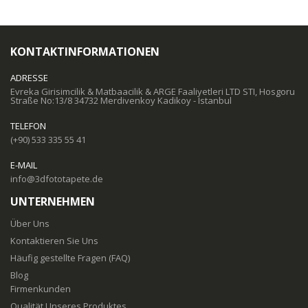
KONTAKTINFORMATIONEN
ADRESSE
Evreka Girisimcilik & Matbaacilik & ARGE Faaliyetleri LTD STI, Hosgoru
Straße No:13/8 34732 Merdivenkoy Kadikoy - Istanbul
TELEFON
(+90) 533 335 55 41
E-MAIL
info@3dfototapete.de
UNTERNEHMEN
Über Uns
Kontaktieren Sie Uns
Häufig gestellte Fragen (FAQ)
Blog
Firmenkunden
Qualität Unseres Produktes