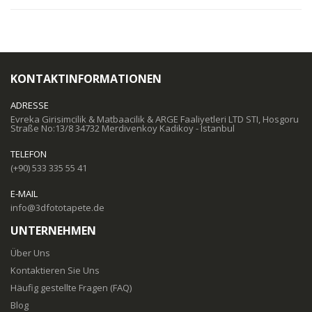
KONTAKTINFORMATIONEN
ADRESSE
Evreka Girisimcilik & Matbaacilik & ARGE Faaliyetleri LTD STI, Hosgoru
Straße No:13/8 34732 Merdivenkoy Kadikoy - Istanbul
TELEFON
(+90) 533 335 55 41
E-MAIL
info@3dfototapete.de
UNTERNEHMEN
Über Uns
Kontaktieren Sie Uns
Häufig gestellte Fragen (FAQ)
Blog