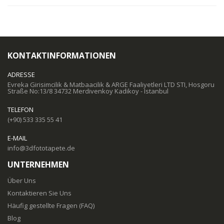
KONTAKTINFORMATIONEN
ADRESSE
Evreka Girisimcilik & Matbaacilik & ARGE Faaliyetleri LTD STI, Hosgoru
Straße No:13/8 34732 Merdivenkoy Kadikoy - Istanbul
TELEFON
(+90) 533 335 55 41
E-MAIL
info@3dfototapete.de
UNTERNEHMEN
Über Uns
Kontaktieren Sie Uns
Häufig gestellte Fragen (FAQ)
Blog