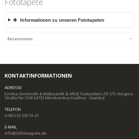
Fototapete
✚
Informationen zu unseren Fototapeten
Rezensionen
KONTAKTINFORMATIONEN
ADRESSE
Evreka Girisimcilik & Matbaacilik & ARGE Faaliyetleri LTD STI, Hosgoru
Straße No:13/8 34732 Merdivenkoy Kadikoy - Istanbul
TELEFON
(+90) 533 335 55 41
E-MAIL
info@3dfototapete.de