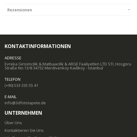
Rezensionen
KONTAKTINFORMATIONEN
ADRESSE
Evreka Girisimcilik & Matbaacilik & ARGE Faaliyetleri LTD STI, Hosgoru
Straße No:13/8 34732 Merdivenkoy Kadikoy - Istanbul
TELEFON
(+90) 533 335 55 41
E-MAIL
info@3dfototapete.de
UNTERNEHMEN
Über Uns
Kontaktieren Sie Uns