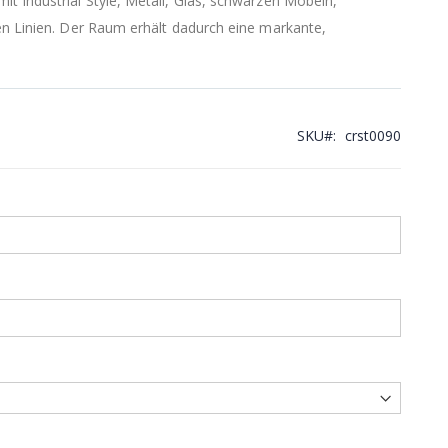
t Industrial Style, Metall, Glas, schwarzen Möbeln,
en Linien. Der Raum erhält dadurch eine markante,
SKU
crst0090