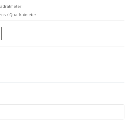
uadratmeter
uros / Quadratmeter