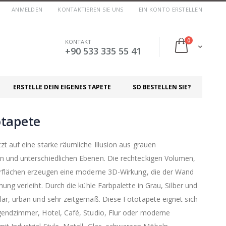
ANMELDEN
KONTAKTIEREN SIE UNS
EIN KONTO ERSTELLEN
Artikel
0
KONTAKT
Cart
+90 533 335 55 41
ERSTELLE DEIN EIGENES TAPETE
SO BESTELLEN SIE?
otapete
t auf eine starke räumliche Illusion aus grauen
 und unterschiedlichen Ebenen. Die rechteckigen Volumen,
erflächen erzeugen eine moderne 3D-Wirkung, die der Wand
ung verleiht. Durch die kühle Farbpalette in Grau, Silber und
ar, urban und sehr zeitgemäß. Diese Fototapete eignet sich
gendzimmer, Hotel, Café, Studio, Flur oder moderne