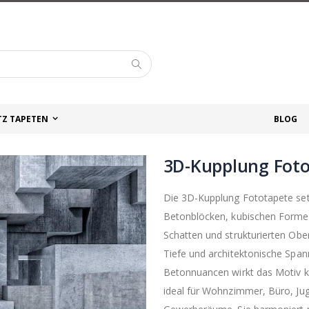
Suche
TZ TAPETEN
BLOG
3D-Kupplung Fot
Die 3D-Kupplung Fototapete setz
Betonblöcken, kubischen Formen
Schatten und strukturierten Ob
Tiefe und architektonische Spann
Betonnuancen wirkt das Motiv kl
ideal für Wohnzimmer, Büro, Ju