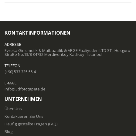
KONTAKTINFORMATIONEN
ADRESSE
Evreka Girisimcilik & Matbaacilik & ARGE Faaliyetleri LTD STI, Hosgoru
Straße No:13/8 34732 Merdivenkoy Kadikoy - Istanbul
TELEFON
(+90) 533 335 55 41
E-MAIL
info@3dfototapete.de
UNTERNEHMEN
Über Uns
Kontaktieren Sie Uns
Häufig gestellte Fragen (FAQ)
Blog