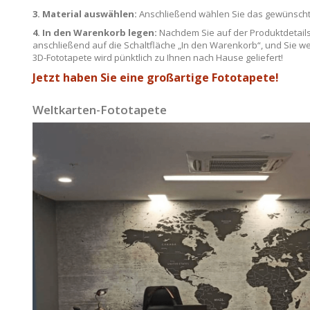
3. Material auswählen:
Anschließend wählen Sie das gewünschte 
4. In den Warenkorb legen:
Nachdem Sie auf der Produktdetailse
anschließend auf die Schaltfläche „In den Warenkorb“, und Sie we
3D-Fototapete wird pünktlich zu Ihnen nach Hause geliefert!
Jetzt haben Sie eine großartige Fototapete!
Weltkarten-Fototapete