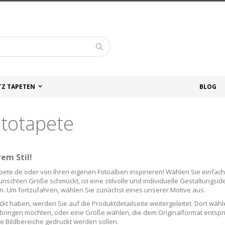
Suche
TZ TAPETEN
BLOG
ototapete
em Stil!
ete.de oder von Ihren eigenen Fotoalben inspirieren! Wählen Sie einfach 
nschten Größe schmückt, ist eine stilvolle und individuelle Gestaltungsidee
en. Um fortzufahren, wählen Sie zunächst eines unserer Motive aus.
kt haben, werden Sie auf die Produktdetailseite weitergeleitet. Dort wähl
anbringen möchten, oder eine Größe wählen, die dem Originalformat entspr
 Bildbereiche gedruckt werden sollen.