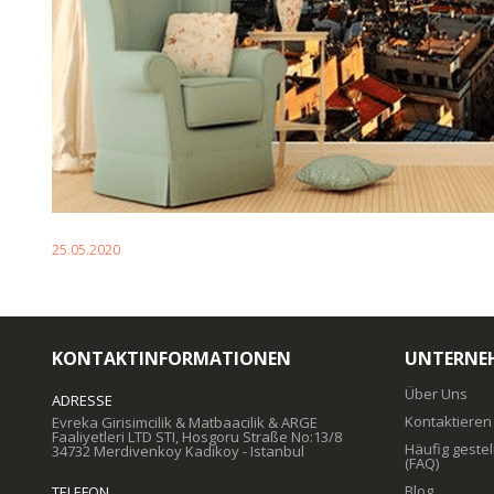
25.05.2020
KONTAKTINFORMATIONEN
UNTERNE
Über Uns
ADRESSE
Kontaktieren
Evreka Girisimcilik & Matbaacilik & ARGE
Faaliyetleri LTD STI, Hosgoru Straße No:13/8
Häufig gestel
34732 Merdivenkoy Kadikoy - Istanbul
(FAQ)
Blog
TELEFON