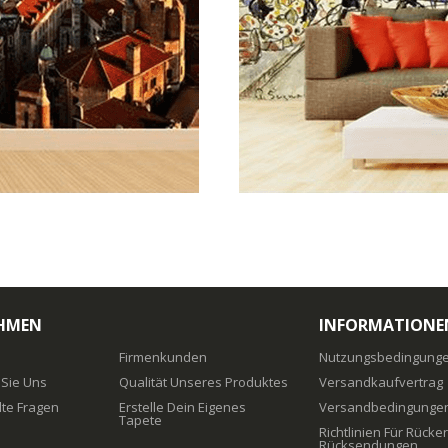
HMEN
INFORMATIONE
Firmenkunden
Nutzungsbedingungen
 Sie Uns
Qualität Unseres Produktes
Versandkaufvertrag
lte Fragen
Erstelle Dein Eigenes
Versandbedingunge
Tapete
Richtlinien Für Rück
Rücksendungen