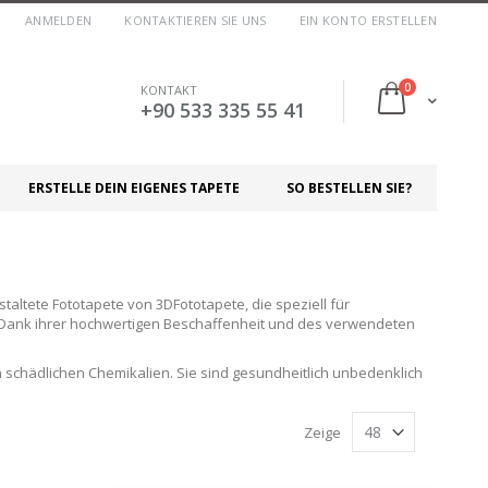
ANMELDEN
KONTAKTIEREN SIE UNS
EIN KONTO ERSTELLEN
Artikel
0
KONTAKT
Cart
+90 533 335 55 41
ERSTELLE DEIN EIGENES TAPETE
SO BESTELLEN SIE?
altete Fototapete von 3DFototapete, die speziell für
 Dank ihrer hochwertigen Beschaffenheit und des verwendeten
n schädlichen Chemikalien. Sie sind gesundheitlich unbedenklich
Zeige