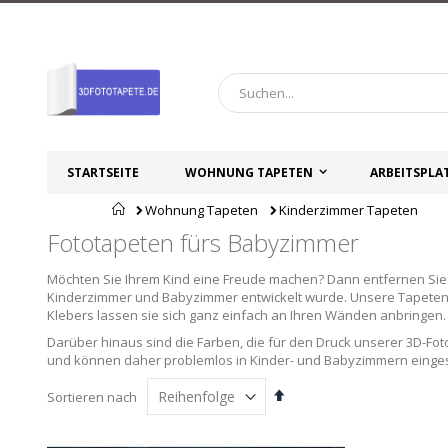
Zum
Inhalt
springen
STARTSEITE
WOHNUNG TAPETEN
ARBEITSPLA
Startseite
Wohnung Tapeten
Kinderzimmer Tapeten
Fototapeten fürs Babyzimmer
Möchten Sie Ihrem Kind eine Freude machen? Dann entfernen Sie al
Kinderzimmer und Babyzimmer entwickelt wurde. Unsere Tapeten 
Klebers lassen sie sich ganz einfach an Ihren Wänden anbringen.
Darüber hinaus sind die Farben, die für den Druck unserer 3D-Fot
und können daher problemlos in Kinder- und Babyzimmern einge
Absteigend
Sortieren nach
sortieren